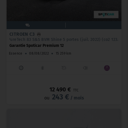
CITROËN C3
PureTech 83 S&S BVM Shine 5 portes (juil. 2022) (co2 123.0)
Garantie Spoticar Premium 12
Essence
●
08/08/2022
●
15 259 km
_
12 490 €
TTC
243 €
ou
/ mois