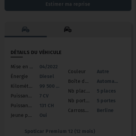
Estimer ma reprise
DÉTAILS DU VÉHICULE
Mise en circulation
04/2022
Couleur
Autre
Énergie
Diesel
Boîte de vitesse
Automatique
Kilométrage
99 500 km
Nb places
5 places
Puissance
7 CV
Nb portes
5 portes
Puissance réelle
131 CH
Carrosserie
Berline
Jeune permis
Oui
Spoticar Premium 12 (12 mois)