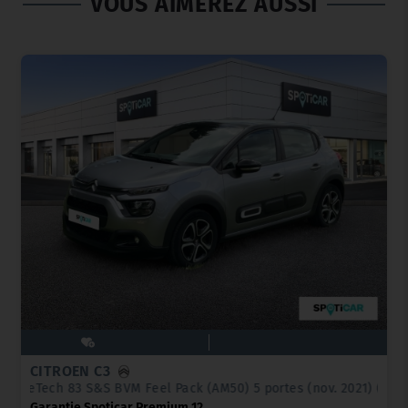
VOUS AIMEREZ AUSSI
CITROËN C3
PureTech 83 S&S BVM Feel Pack (AM50) 5 portes (nov. 2021) (co2 12
Garantie Spoticar Premium 12