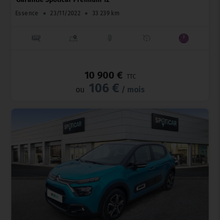
Essence
●
23/11/2022
●
33 239 km
_
10 900 €
TTC
106 €
ou
/ mois