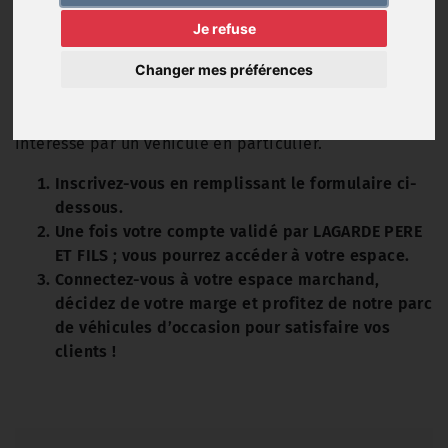
marchand dédié !
Je refuse
Grâce à votre accès marchand, vous pouvez visualiser
Changer mes préférences
les prix pro et les frais de remise en état de tous nos
véhicules d'occasion. Vous pouvez, à tout moment,
faire une demande de réservation si vous êtes
intéressé par un véhicule en particulier.
Inscrivez-vous en remplissant le formulaire ci-
dessous.
Une fois votre compte validé par LAGARDE PERE
ET FILS ; vous pourrez accéder à votre espace.
Connectez-vous à votre espace marchand,
décidez de votre marge et profitez de notre parc
de véhicules d’occasion pour satisfaire vos
clients !