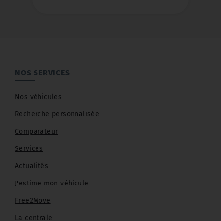
accompagnement
personnalisé et des solutions
adaptées à votre véhicule.
Contactez-nous pour un
rendez-vous, un devis ou
découvrir nos véhicules
NOS SERVICES
disponibles.
Nos véhicules
Recherche personnalisée
Comparateur
Services
Actualités
J'estime mon véhicule
Free2Move
La centrale