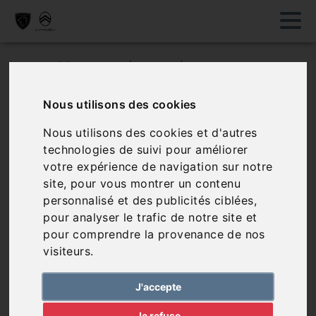
Nos points de vente
Nous utilisons des cookies
Nous utilisons des cookies et d'autres
technologies de suivi pour améliorer
LAGARDE
votre expérience de navigation sur notre
site, pour vous montrer un contenu
PERE & FILS
personnalisé et des publicités ciblées,
pour analyser le trafic de notre site et
Le Garage Lagarde Père & Fils
pour comprendre la provenance de nos
vous accueille à Thimory, près
visiteurs.
de Montargis, pour tous vos
besoins automobiles : vente
J'accepte
de véhicules neufs et
d’occasion, entretien,
En savoir plus
Je refuse