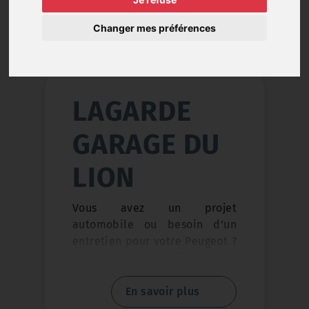
réparation et services
Changer mes préférences
mécaniques. Agent Citroën,
notre équipe vous
accompagne avec expertise et
proximité.
LAGARDE
GARAGE DU
LION
Vous avez un projet
automobile ou besoin d’un
entretien pour votre Peugeot ?
Nous vous accueillons pour
tous vos besoins ! Profitez de
l’expertise d’un garage de
En savoir plus
proximité pour un