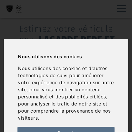
Estimez votre véhicule
avec
LAGARDE PERE ET
FILS
Nous utilisons des cookies
Nous utilisons des cookies et d'autres
technologies de suivi pour améliorer
votre expérience de navigation sur notre
site, pour vous montrer un contenu
personnalisé et des publicités ciblées,
Estimation en ligne gratuite et sans
pour analyser le trafic de notre site et
engagement
pour comprendre la provenance de nos
Recevez l'estimation gratuite de votre
visiteurs.
voiture directement chez vous. Nous
vous proposons un prix de reprise sans