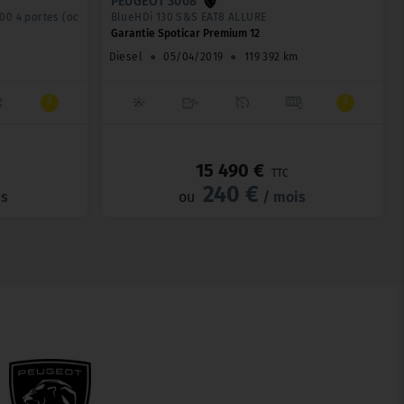
PEUGEOT 3008
4 portes (oct. 2022) (co2 143)
BlueHDi 130 S&S EAT8 ALLURE
Garantie Spoticar Premium 12
Diesel
●
05/04/2019
●
119 392 km
_
_
15 490 €
TTC
240 €
is
ou
/ mois