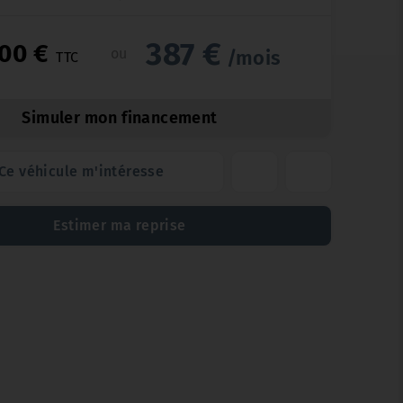
387 €
900 €
ou
/mois
TTC
Simuler mon financement
Ce véhicule m'intéresse
Estimer ma reprise