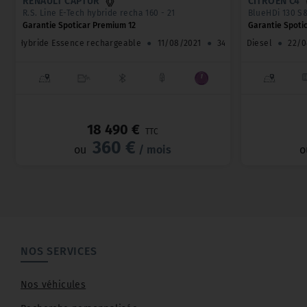
RENAULT CAPTUR
CITROËN C4
R.S. Line E-Tech hybride recha 160 - 21
BlueHDi 130 S
Garantie Spoticar Premium 12
Garantie Spoti
Hybride Essence rechargeable
●
11/08/2021
●
34 000 km
Diesel
●
22/0
_
18 490 €
TTC
360 €
ou
/ mois
o
NOS SERVICES
Nos véhicules