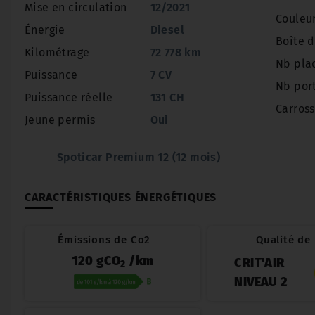
Mise en circulation
12/2021
Couleu
Énergie
Diesel
Boîte d
Kilométrage
72 778 km
Nb pla
Puissance
7 CV
Nb por
Puissance réelle
131 CH
Carross
Jeune permis
Oui
Spoticar Premium 12 (12 mois)
CARACTÉRISTIQUES ÉNERGÉTIQUES
Émissions de Co2
Qualité de l
120 gCO
/km
CRIT'AIR
2
NIVEAU 2