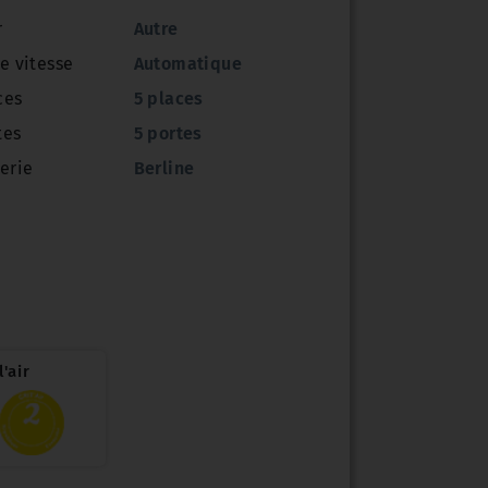
r
Autre
e vitesse
Automatique
ces
5 places
tes
5 portes
erie
Berline
'air