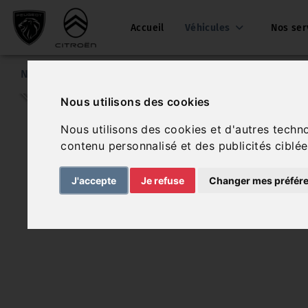
Accueil
Véhicules
Nos ser
Nos véhicules
Citroën C4
Nous utilisons des cookies
Nous utilisons des cookies et d'autres techn
contenu personnalisé et des publicités ciblée
J'accepte
Je refuse
Changer mes préfér