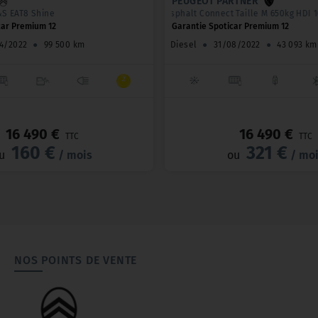
PEUGEOT PARTNER
&S EAT8 Shine
Asphalt Connect Taille M 650kg HDI 100 
car Premium 12
Garantie Spoticar Premium 12
4/2022
●
99 500 km
Diesel
●
31/08/2022
●
43 093 km
_
16 490 €
16 490 €
TTC
TTC
160 €
321 €
u
/ mois
ou
/ mo
NOS POINTS DE VENTE