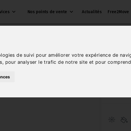
vices
Nos points de vente
Actualités
Free2Move
ologies de suivi pour améliorer votre expérience de navi
BLUEHD
s, pour analyser le trafic de notre site et pour comprend
POR
ences
Réf. 5252
Diesel